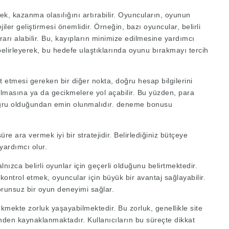
irmek, kazanma olasılığını artırabilir. Oyuncuların, oyunun
ler geliştirmesi önemlidir. Örneğin, bazı oyuncular, belirli
arı alabilir. Bu, kayıpların minimize edilmesine yardımcı
i belirleyerek, bu hedefe ulaştıklarında oyunu bırakmayı tercih
t etmesi gereken bir diğer nokta, doğru hesap bilgilerini
z olmasına ya da gecikmelere yol açabilir. Bu yüzden, para
ğru olduğundan emin olunmalıdır.
deneme bonusu
re ara vermek iyi bir stratejidir. Belirlediğiniz bütçeye
yardımcı olur.
lnızca belirli oyunlar için geçerli olduğunu belirtmektedir.
ontrol etmek, oyuncular için büyük bir avantaj sağlayabilir.
orunsuz bir oyun deneyimi sağlar.
ekmekte zorluk yaşayabilmektedir. Bu zorluk, genellikle site
inden kaynaklanmaktadır. Kullanıcıların bu süreçte dikkat