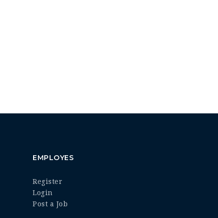
EMPLOYES
Register
Login
Post a Job