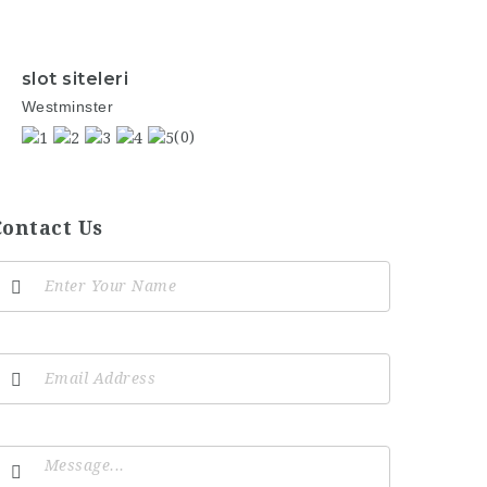
slot siteleri
Westminster
(0)
Contact Us