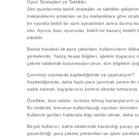
Oyun Stratejileri ve Taktikler
Slot oyunlarında belirli stratejiler ve taktikler gelişt
mekaniklerini anlaması ve bu mekaniklere göre strateji
bir oyunda belirli bir süre oynadıktan sonra durma kar
olur. Ayrıca, bazı oyuncular, belirli bir kazanç hedef
edebilir.
Banka havalesi ile para çekerken, kullanıcıların dikka
girmeleridir. Yanlış hesap bilgileri, işlemin başarısı
çekme talebinde bulunmadan önce, tüm bilgilerin do
Çevrimiçi oyunlarda kaybettiğimde ne yapmalıyım?
Kaybettiğinizde, daha fazla para yatırmak yerine bir sü
sadık kalmak, kayıplarınızı kontrol altında tutmanıza 
Özellikle, bazı siteler, ücretsiz dönüş kazançlarının ya
Bu nedenle, bonusun kullanılacağı oyunları önceden k
Kullanım şartları hakkında bilgi sahibi olmak, daha s
Birçok kullanıcı, bahis sitelerinde kazandığı parayı ç
güvenilirliği, para çekme yöntemleri ve işlem süreler