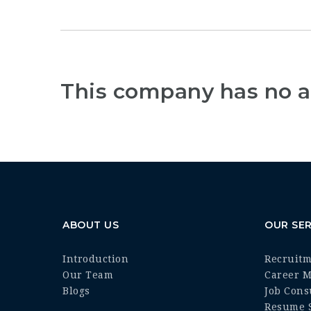
This company has no a
ABOUT US
OUR SER
Introduction
Recruit
Our Team
Career 
Blogs
Job Cons
Resume S