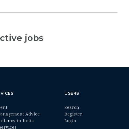
ctive jobs
VICES
USERS
ment
Search
Management Advice
Register
ultancy in India
Login
ervices