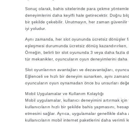
Sonuç olarak, bahis sitelerinde para çekme yöntemler
deneyimlerini daha keyifli hale getirecektir. Doğru bil
bir şekilde çekebilir. Unutmayın, her zaman güvenilir 
iyi yoludur.
Aynı zamanda, her slot oyununda ücretsiz dönüşler farkl
eşleşmesi durumunda ücretsiz dönüş kazandırırken, bazı
Örneğin, belirli bir slot oyununda 3 veya daha fazla 
tür mekanikler, oyuncuların oyun deneyimlerini daha h
Slot oyunlarının avantajları ve dezavantajları, oyunc
Eğlenceli ve hızlı bir deneyim sunarken, aynı zamand
oyuncuların oyun oynamadan önce bu unsurları değer
Mobil Uygulamalar ve Kullanım Kolaylığı
Mobil uygulamalar, kullanıcı deneyimini artırmak için
kullanıcıların hızlı bir şekilde bahis yapmasını, hesa
etmesini sağlar. Ayrıca, uygulamalar genellikle daha 
kullanıcıların mobil internet paketlerini daha verimli 