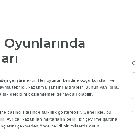
t Oyunlarında
arı
teji geliştirmektir. Her oyunun kendine özgü kuralları ve
sayma tekniği, kazanma şansını artırabilir. Bunun yanı sıra,
sık geldiğini gözlemlemek de faydalı olabilir.
ne casino sitesinde farklılık gösterebilir. Genellikle, bu
lir. Ayrıca, kazanılan miktarların belirli bir çevirme şartına
nçlarını çekmeden önce belirli bir miktarda oyun