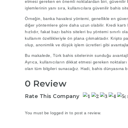
etmesi gereken en önemli noktalardan biri, güvenilir 
işlemlerinin yanı sıra, kullanıcılara güvenilir bahis sit
Örneğin, banka havalesi yöntemi, genellikle en güvenil
diğer yöntemlere göre daha uzun olabilir. Kredi kartı
hızlıdır, fakat bazı bahis siteleri bu yöntemi sınırlı ol
kullanım özellikleriyle ön plana çıkmaktadır. Kripto pa
olup, anonimlik ve düşük işlem ücretleri gibi avantajl
Bu makalede, Türk bahis sitelerinin sunduğu avantajla
Ayrıca, kullanıcıların dikkat etmesi gereken noktaları
olan tüm bilgileri sunacağız. Hadi, bahis dünyasına bir
0 Review
Rate This Company
(
You must be
logged in
to post a review.