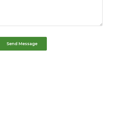
Send Message