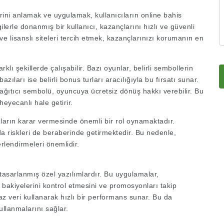
ini anlamak ve uygulamak, kullanıcıların online bahis
gilerle donanmış bir kullanıcı, kazançlarını hızlı ve güvenli
ve lisanslı siteleri tercih etmek, kazançlarınızı korumanın en
ı şekillerde çalışabilir. Bazı oyunlar, belirli sembollerin
ları ise belirli bonus turları aracılığıyla bu fırsatı sunar.
dağıtıcı sembolü, oyuncuya ücretsiz dönüş hakkı verebilir. Bu
eyecanlı hale getirir.
uların karar vermesinde önemli bir rol oynamaktadır.
a riskleri de beraberinde getirmektedir. Bu nedenle,
lendirmeleri önemlidir.
 tasarlanmış özel yazılımlardır. Bu uygulamalar,
p bakiyelerini kontrol etmesini ve promosyonları takip
az veri kullanarak hızlı bir performans sunar. Bu da
kullanmalarını sağlar.